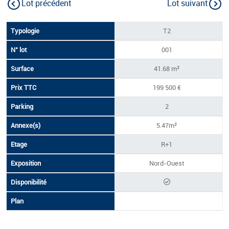
Lot précédent
Lot suivant
Tableau de prix
N°
Prix
T2
Typologie
Surface
Parking
Annexe(s)
Eta
lot
TTC
001
41.68 m²
199 500 €
2
5.47m²
R+1
Nord-Ouest
Disponible