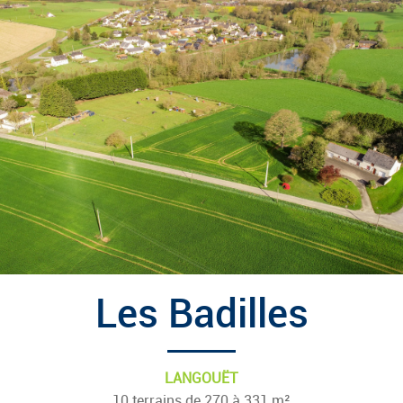
Les Badilles
LANGOUËT
10 terrains de 270 à 331 m²