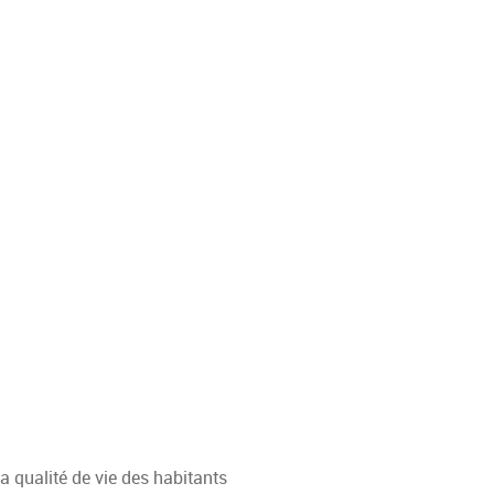
geables
 la qualité de vie des habitants