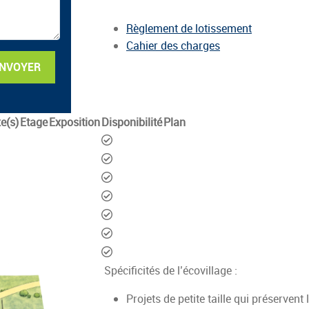
Documents téléchar
Règlement de lotissement
Cahier des charges
NVOYER
e(s)
Etage
Exposition
Disponibilité
Plan
Disponible
Disponible
Disponible
Disponible
Disponible
Disponible
Disponible
Spécificités de l’écovillage :
Projets de petite taille qui préservent