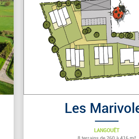
Les Marivol
LANGOUËT
8 terrains de 260 à 416 m²